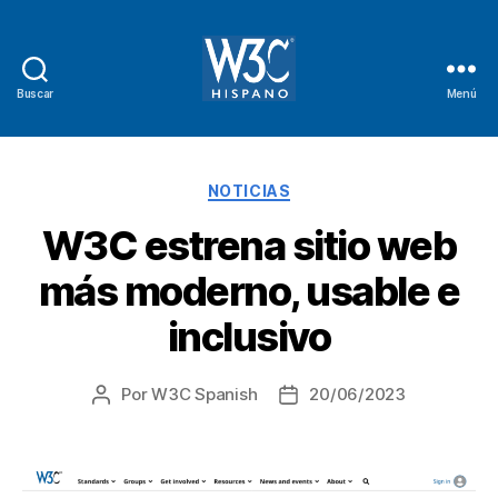
Buscar
Menú
W3C
Hispano
Categorías
NOTICIAS
W3C estrena sitio web
más moderno, usable e
inclusivo
Por
W3C Spanish
20/06/2023
Autor
Fecha
de
de
la
la
entrada
entrada