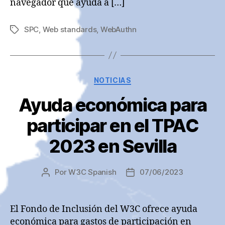
navegador que ayuda a […]
SPC
,
Web standards
,
WebAuthn
Etiquetas
Categorías
NOTICIAS
Ayuda económica para
participar en el TPAC
2023 en Sevilla
Por
W3C Spanish
07/06/2023
Autor
Fecha
de
de
la
la
entrada
entrada
El Fondo de Inclusión del W3C ofrece ayuda
económica para gastos de participación en