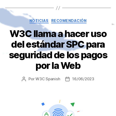
Categorías
NOTICIAS
RECOMENDACIÓN
W3C llama a hacer uso
del estándar SPC para
seguridad de los pagos
por la Web
Por
W3C Spanish
16/06/2023
Autor
Fecha
de
de
la
la
entrada
entrada