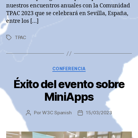
nuestros encuentros anuales con la Comunidad
TPAC 2023 que se celebrará en Sevilla, España,
entre los […]
TPAC
Etiquetas
Categorías
CONFERENCIA
Éxito del evento sobre
MiniApps
Por
W3C Spanish
15/03/2023
Autor
Fecha
de
de
la
la
entrada
entrada