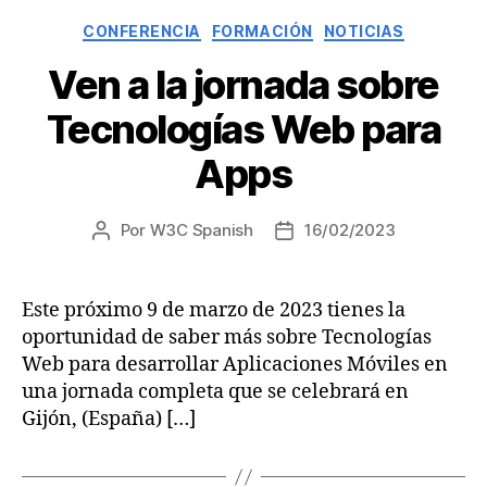
Categorías
CONFERENCIA
FORMACIÓN
NOTICIAS
Ven a la jornada sobre
Tecnologías Web para
Apps
Por
W3C Spanish
16/02/2023
Autor
Fecha
de
de
la
la
entrada
entrada
Este próximo 9 de marzo de 2023 tienes la
oportunidad de saber más sobre Tecnologías
Web para desarrollar Aplicaciones Móviles en
una jornada completa que se celebrará en
Gijón, (España) […]