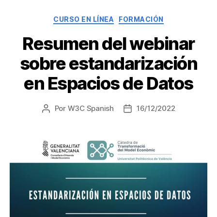
Categorías
CURSO EN LÍNEA
FORMACIÓN
Resumen del webinar
sobre estandarización
en Espacios de Datos
Por
W3C Spanish
16/12/2022
Autor
Fecha
de
de
la
la
entrada
entrada