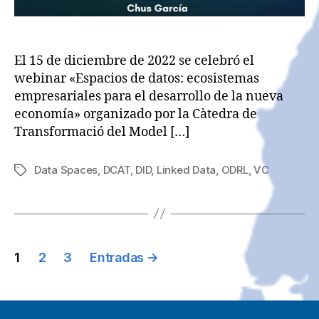
El 15 de diciembre de 2022 se celebró el
webinar «Espacios de datos: ecosistemas
empresariales para el desarrollo de la nueva
economía» organizado por la Càtedra de
Transformació del Model […]
Data Spaces
,
DCAT
,
DID
,
Linked Data
,
ODRL
,
VC
Etiquetas
Paginación
1
2
3
Entradas
→
de
entradas