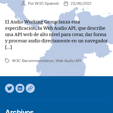
Por
W3C Spanish
22/06/2021
Autor
Fecha
de
de
la
la
entrada
entrada
El Audio Working Group lanza esta
especificación, la Web Audio API, que describe
una API web de alto nivel para crear, dar forma
y procesar audio directamente en un navegador
[…]
W3C Recommendation
,
Web Audio API
Etiquetas
Twitter
LinkedIn
Mastodon
Archivos