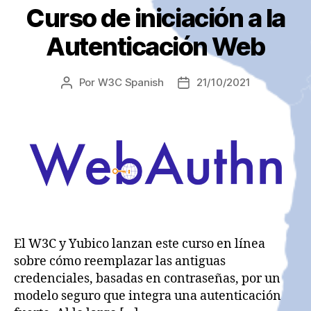
Curso de iniciación a la
Autenticación Web
Por
W3C Spanish
21/10/2021
Autor
Fecha
de
de
la
la
entrada
entrada
El W3C y Yubico lanzan este curso en línea
sobre cómo reemplazar las antiguas
credenciales, basadas en contraseñas, por un
modelo seguro que integra una autenticación