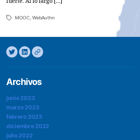
fuerte. Al lo largo […]
MOOC
,
WebAuthn
Etiquetas
Twitter
LinkedIn
Mastodon
Archivos
junio 2023
marzo 2023
febrero 2023
diciembre 2022
julio 2022