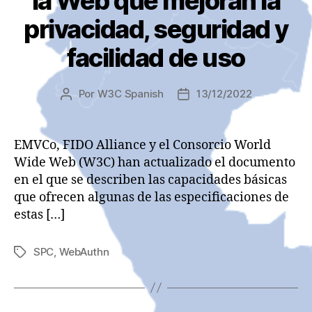
la Web que mejoran la
privacidad, seguridad y
facilidad de uso
Por
W3C Spanish
13/12/2022
Autor
Fecha
de
de
la
la
entrada
entrada
EMVCo, FIDO Alliance y el Consorcio World
Wide Web (W3C) han actualizado el documento
en el que se describen las capacidades básicas
que ofrecen algunas de las especificaciones de
estas […]
SPC
,
WebAuthn
Etiquetas