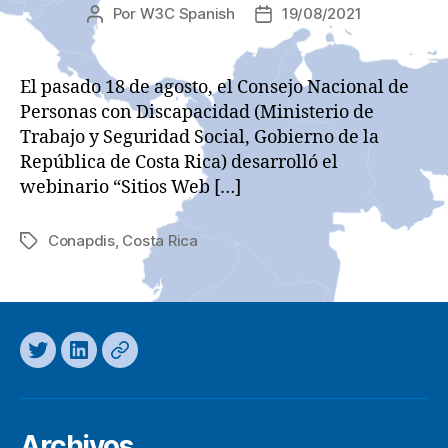
Por
W3C Spanish
19/08/2021
Autor
Fecha
de
de
la
la
entrada
entrada
El pasado 18 de agosto, el Consejo Nacional de
Personas con Discapacidad (Ministerio de
Trabajo y Seguridad Social, Gobierno de la
República de Costa Rica) desarrolló el
webinario “Sitios Web […]
Conapdis
,
Costa Rica
Etiquetas
Twitter
LinkedIn
Mastodon
Archivos