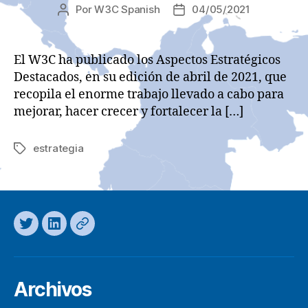
Por
W3C Spanish
04/05/2021
Autor
Fecha
de
de
la
la
entrada
entrada
El W3C ha publicado los Aspectos Estratégicos
Destacados, en su edición de abril de 2021, que
recopila el enorme trabajo llevado a cabo para
mejorar, hacer crecer y fortalecer la […]
estrategia
Etiquetas
Twitter
LinkedIn
Mastodon
Archivos