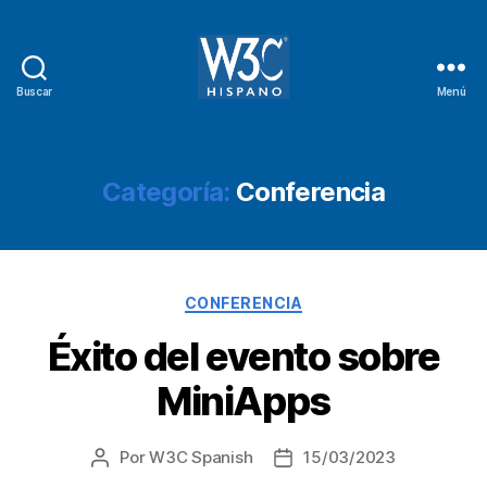
Buscar
Menú
W3C
Hispano
Categoría:
Conferencia
Categorías
CONFERENCIA
Éxito del evento sobre
MiniApps
Por
W3C Spanish
15/03/2023
Autor
Fecha
de
de