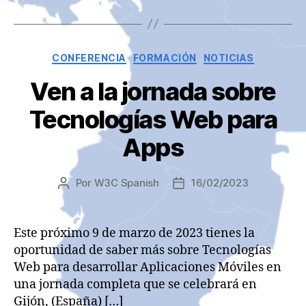
Categorías
CONFERENCIA
FORMACIÓN
NOTICIAS
Ven a la jornada sobre
Tecnologías Web para
Apps
Por
W3C Spanish
16/02/2023
Autor
Fecha
de
de
la
la
entrada
entrada
Este próximo 9 de marzo de 2023 tienes la
oportunidad de saber más sobre Tecnologías
Web para desarrollar Aplicaciones Móviles en
una jornada completa que se celebrará en
Gijón, (España) […]