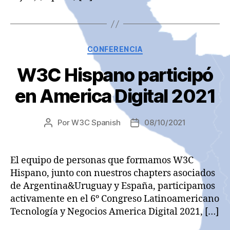
Categorías
CONFERENCIA
W3C Hispano participó
en America Digital 2021
Por
W3C Spanish
08/10/2021
Autor
Fecha
de
de
la
la
entrada
entrada
El equipo de personas que formamos W3C
Hispano, junto con nuestros chapters asociados
de Argentina&Uruguay y España, participamos
activamente en el 6º Congreso Latinoamericano
Tecnologí­a y Negocios America Digital 2021, […]