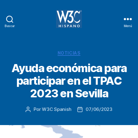
Buscar
Menú
W3C
Hispano
Categorías
NOTICIAS
Ayuda económica para
participar en el TPAC
2023 en Sevilla
Por
W3C Spanish
07/06/2023
Autor
Fecha
de
de
la
la
entrada
entrada