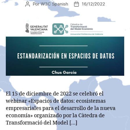
Por
W3C Spanish
16/12/2022
Autor
Fecha
de
de
la
la
entrada
entrada
El 15 de diciembre de 2022 se celebró el
webinar «Espacios de datos: ecosistemas
empresariales para el desarrollo de la nueva
economía» organizado por la Càtedra de
Transformació del Model […]