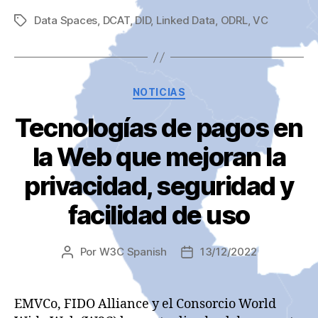
Data Spaces
,
DCAT
,
DID
,
Linked Data
,
ODRL
,
VC
Etiquetas
Categorías
NOTICIAS
Tecnologías de pagos en
la Web que mejoran la
privacidad, seguridad y
facilidad de uso
Por
W3C Spanish
13/12/2022
Autor
Fecha
de
de
la
la
entrada
entrada
EMVCo, FIDO Alliance y el Consorcio World