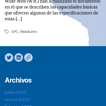
Wide Web (W3C) han actualizado el documento
en el que se describen las capacidades básicas
que ofrecen algunas de las especificaciones de
estas […]
SPC
,
WebAuthn
Etiquetas
Twitter
LinkedIn
Mastodon
Archivos
junio 2023
marzo 2023