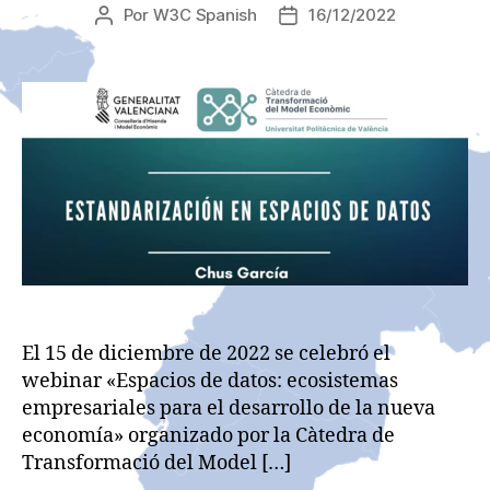
Por
W3C Spanish
16/12/2022
Autor
Fecha
de
de
la
la
entrada
entrada
El 15 de diciembre de 2022 se celebró el
webinar «Espacios de datos: ecosistemas
empresariales para el desarrollo de la nueva
economía» organizado por la Càtedra de
Transformació del Model […]