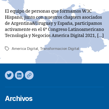
la
la
entrada
entrada
El equipo de personas que formamos W3C
Hispano, junto con nuestros chapters asociados
de Argentina&Uruguay y España, participamos
activamente en el 6º Congreso Latinoamericano
Tecnologí­a y Negocios America Digital 2021, […]
America Digital
,
Transformacion Digital
Etiquetas
Twitter
LinkedIn
Mastodon
Archivos