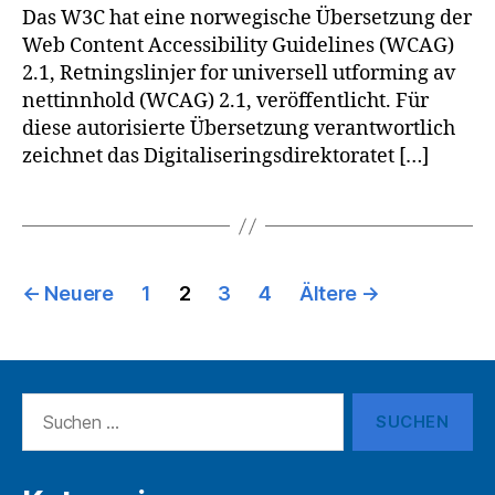
Das W3C hat eine norwegische Übersetzung der
Web Content Accessibility Guidelines (WCAG)
2.1, Retningslinjer for universell utforming av
nettinnhold (WCAG) 2.1, veröffentlicht. Für
diese autorisierte Übersetzung verantwortlich
zeichnet das Digitaliseringsdirektoratet […]
Seitennummerierung
←
Neuere
1
2
3
4
Ältere
→
der
Beiträge
Suchen
nach: