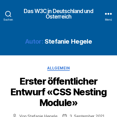
Das W3C in Deutschland und
Österreich
Suchen
Menü
Autor:
Stefanie Hegele
Kategorien
ALLGEMEIN
Erster öffentlicher
Entwurf «CSS Nesting
Module»
Von
Stefanie Hegele
3. September 2021
Beitragsautor
Veröffentlichungsdatum