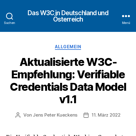
Das W3C in Deutschland und
Österreich
Suchen
Menü
Kategorien
ALLGEMEIN
Aktualisierte W3C-
Empfehlung: Verifiable
Credentials Data Model
v1.1
Von
Jens Peter Kueckens
11. März 2022
Beitragsautor
Veröffentlichungsdat