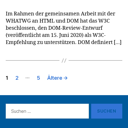
Im Rahmen der gemeinsamen Arbeit mit der
WHATWG an HTML und DOM hat das W3C
beschlossen, den DOM-Review-Entwurf
(veröffentlicht am 15. Juni 2020) als W3C-
Empfehlung zu unterstützen. DOM definiert […]
Seitennummerierung
…
1
2
5
Ältere
→
der
Beiträge
Suchen
nach: