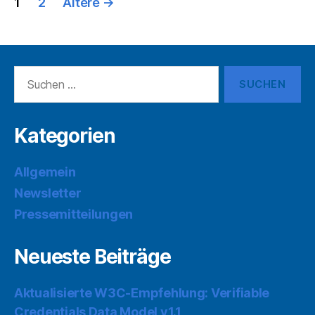
1
2
Ältere
→
der
Beiträge
Suchen
nach:
Kategorien
Allgemein
Newsletter
Pressemitteilungen
Neueste Beiträge
Aktualisierte W3C-Empfehlung: Verifiable
Credentials Data Model v1.1