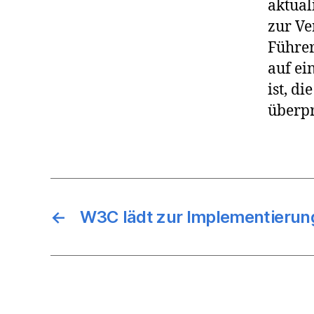
aktual
zur V
Führer
auf ei
ist, d
überpr
←
W3C lädt zur Implementierung