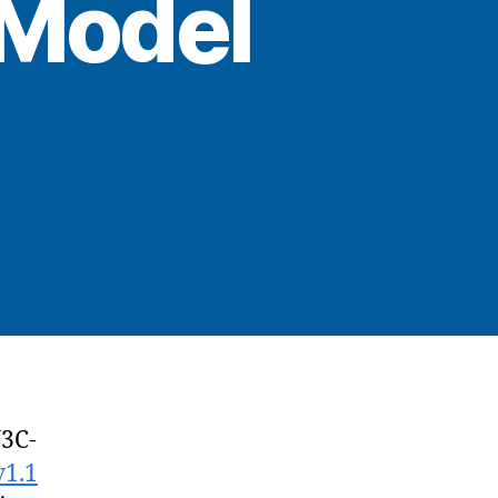
 Model
tum
3C-
v1.1