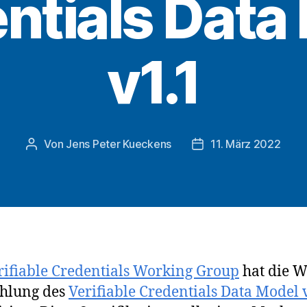
ntials Data
v1.1
Von
Jens Peter Kueckens
11. März 2022
Beitragsautor
Veröffentlichungsda
rifiable Credentials Working Group
hat die W
hlung des
Verifiable Credentials Data Model 