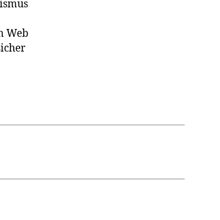
nismus
im Web
sicher