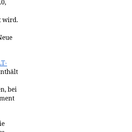
.0,
 wird.
 Neue
LT-
nthält
n, bei
ument
ie