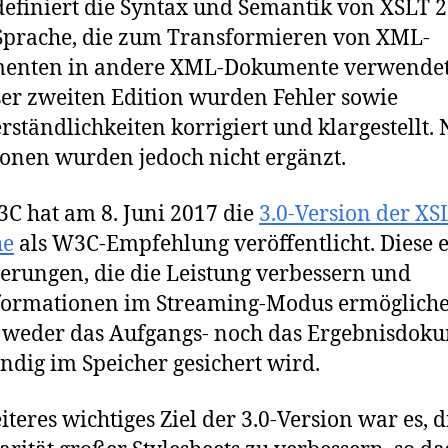
definiert die Syntax und Semantik von XSLT 2
Sprache, die zum Transformieren von XML-
enten in andere XML-Dokumente verwendet
ser zweiten Edition wurden Fehler sowie
rständlichkeiten korrigiert und klargestellt.
onen wurden jedoch nicht ergänzt.
C hat am 8. Juni 2017 die
3.0-Version der XS
he
als W3C-Empfehlung veröffentlicht. Diese e
erungen, die die Leistung verbessern und
ormationen im Streaming-Modus ermögliche
 weder das Aufgangs- noch das Ergebnisdok
ändig im Speicher gesichert wird.
iteres wichtiges Ziel der 3.0-Version war es, d