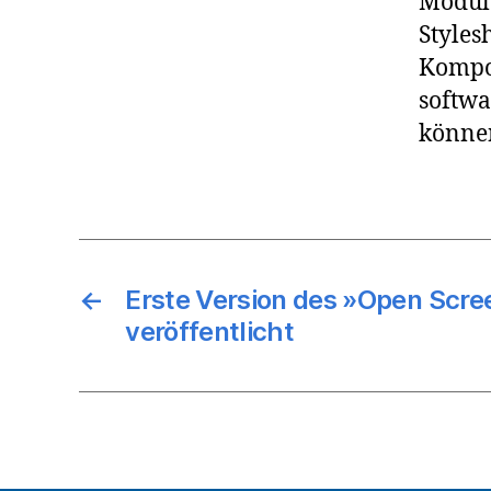
Modula
Styles
Kompo
softwa
könne
←
Erste Version des »Open Scre
veröffentlicht