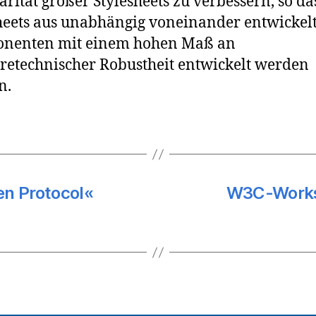
rität großer Stylesheets zu verbessern, so da
heets aus unabhängig voneinander entwickel
nenten mit einem hohen Maß an
retechnischer Robustheit entwickelt werden
n.
en Protocol«
W3C-Works