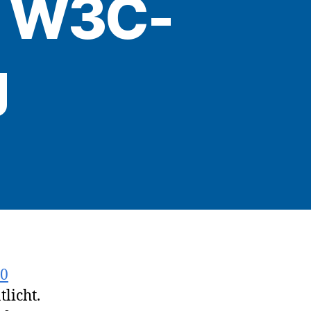
ue W3C-
g
m
.0
licht.