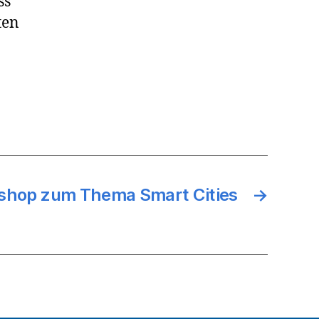
ss
ten
hop zum Thema Smart Cities
→