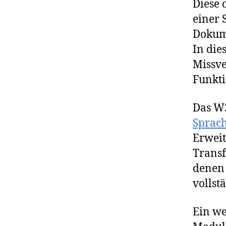
Diese 
einer 
Dokum
In die
Missve
Funkti
Das W3
Sprac
Erweit
Transf
denen
vollst
Ein we