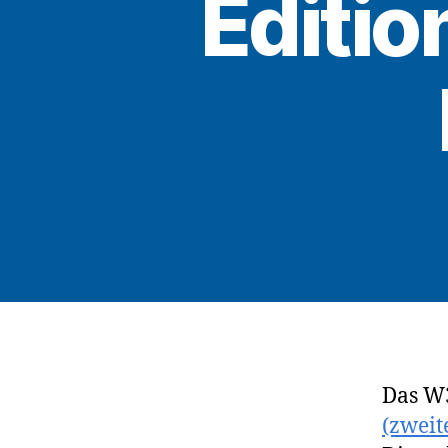
Editio
Das W
(zweit