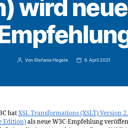
n) wird ne
Empfehlun
Von
Stefanie Hegele
6. April 2021
Beitragsautor
Veröffentlichungsdatu
3C hat
XSL Transformations (XSLT) Version 2
e Edition)
als neue W3C-Empfehlung veröffent