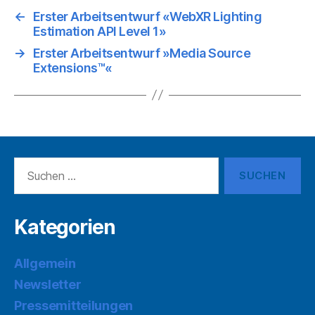
←
Erster Arbeitsentwurf «WebXR Lighting
Estimation API Level 1»
→
​​Erster Arbeitsentwurf »Media Source
Extensions™«
Suchen
nach:
Kategorien
Allgemein
Newsletter
Pressemitteilungen