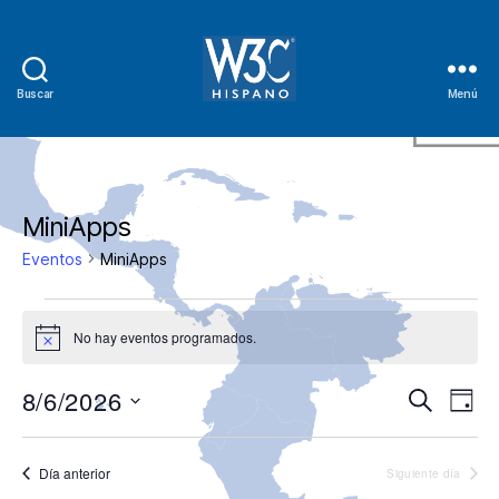
Buscar
Menú
W3C
Hispano
MiniApps
Eventos
MiniApps
Eventos
No hay eventos programados.
A
en
v
i
8/6/2026
N
N
06/08/2026
B
s
D
o
u
S
í
a
a
s
e
a
c
v
l
Día anterior
Siguiente día
v
a
e