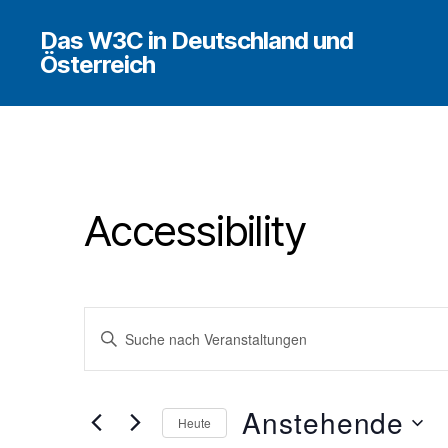
Das W3C in Deutschland und
Österreich
Accessibility
V
B
i
t
e
t
e
Anstehende
Heute
S