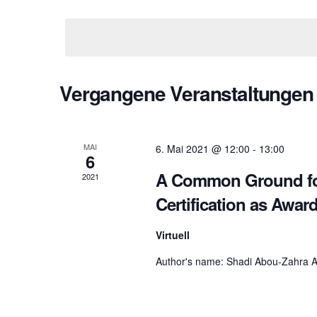
r
c
D
h
a
l
t
a
ü
u
s
m
s
w
n
Vergangene Veranstaltungen
e
ä
l
h
w
l
s
o
e
r
n
MAI
6. Mai 2021 @ 12:00
-
13:00
6
t
.
t
e
A Common Ground for 
2021
i
Certification as Award
n
a
g
e
Virtuell
b
l
e
Author's name: Shadi Abou-Zahra A
n
.
t
S
u