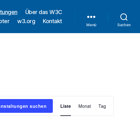
ltungen
Über das W3C
pter
w3.org
Kontakt
Menü
Suchen
V
anstaltungen suchen
Liste
Monat
Tag
e
r